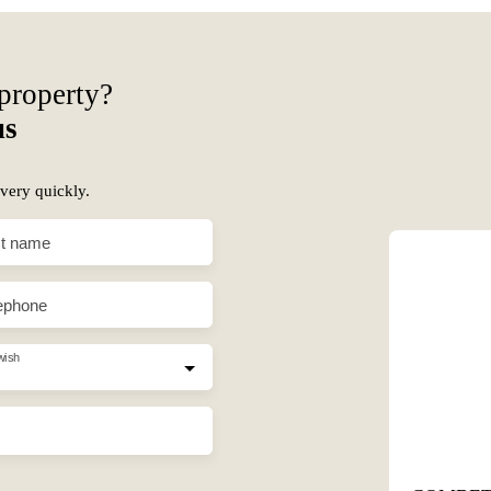
 property?
us
 very quickly.
t name
ephone
wish