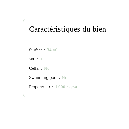
Caractéristiques du bien
Surface
:
34
m²
WC
:
1
Cellar
:
No
Swimming pool
:
No
Property tax
:
1 000
€ /year