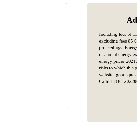
Ad
Including fees of 1
excluding fees 85 
proceedings. Energy
of annual energy ex
energy prices 2021
risks to which this
website: georisques
Carte T 83012022