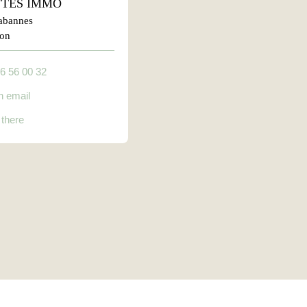
TES IMMO
habannes
lon
6 56 00 32
n email
 there