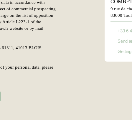
COMBET
l data in accordance with
ject of commercial prospecting
9 rue de c
arge on the list of opposition
83000 Tou
y Article L223-1 of the
v.fr website or by mail
+33 6 4
Send a
CS 61311, 41013 BLOIS
Getting
of your personal data, please