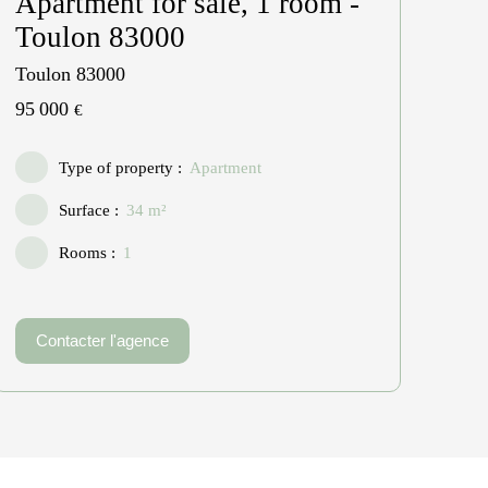
Apartment for sale, 1 room -
Toulon 83000
Toulon 83000
95 000
€
Type of property
:
Apartment
Surface
:
34
m²
Rooms
:
1
Contacter l'agence