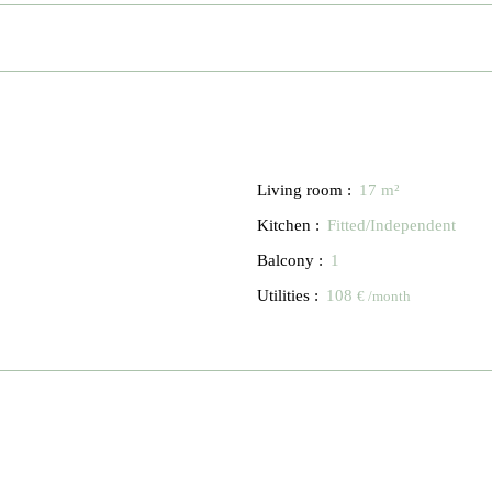
Living room
:
17
m²
Kitchen
:
Fitted/Independent
Balcony
:
1
Utilities
:
108
€ /month