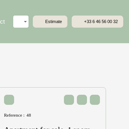
ct
Estimate
+33 6 46 56 00 32
Reference
:
48