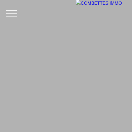
L'agence
Acheter
Vendre
Estimer
Estimation
+33 6 46 56 00 32