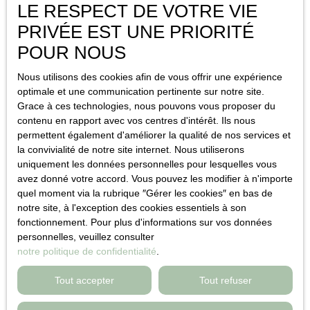
- Nom: GIE MEDIMMOCONSO
LE RESPECT DE VOTRE VIE
- Adresse: 1 allée du Parc Mesemena
PRIVÉE EST UNE PRIORITÉ
- Commune: La Baule-Escoublac 44500
- E-mail: contact@medimmoconso.fr
POUR NOUS
- Site web:
https://medimmoconso.fr/
Nous utilisons des cookies afin de vous offrir une expérience
Si aucune solution amiable n'est trouvée, le consommateur peut
optimale et une communication pertinente sur notre site.
également recourir à la plateforme de règlement en ligne des
Grace à ces technologies, nous pouvons vous proposer du
litiges de l’Union Européenne
contenu en rapport avec vos centres d'intérêt. Ils nous
:
https://ec.europa.eu/consumers/odr
.
permettent également d'améliorer la qualité de nos services et
la convivialité de notre site internet. Nous utiliserons
Hébergement
uniquement les données personnelles pour lesquelles vous
avez donné votre accord. Vous pouvez les modifier à n'importe
L’hébergement du site est assuré par la société Netty, 7 allée
quel moment via la rubrique ″Gérer les cookies″ en bas de
Cérès, 67200 Strasbourg.
notre site, à l'exception des cookies essentiels à son
La plate-forme technique est fournie par la société OVH, 140
fonctionnement. Pour plus d'informations sur vos données
Quai du Sartel, 59100 Roubaix. Numéro de téléphone : 08 203
personnelles, veuillez consulter
203 63
notre politique de confidentialité
.
Propriété intellectuelle
Tout accepter
Tout refuser