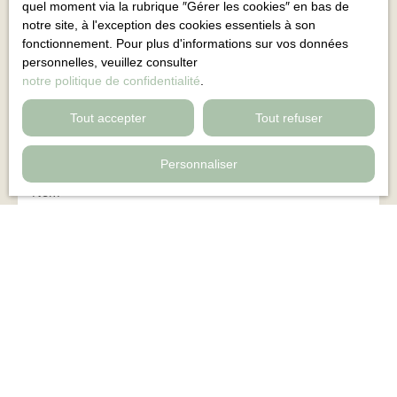
quel moment via la rubrique ″Gérer les cookies″ en bas de
Vous ne trouvez pas
notre site, à l'exception des cookies essentiels à son
la propriété qui vous correspond ?
fonctionnement. Pour plus d'informations sur vos données
personnelles, veuillez consulter
notre politique de confidentialité
.
Ne manquez plus aucun bien correspondant à votre recherche en
vous inscrivant à notre alerte mail !
Tout accepter
Tout refuser
Prénom
Personnaliser
Nom
Email
Type d'offre
Vente
Type de bien
Localisation