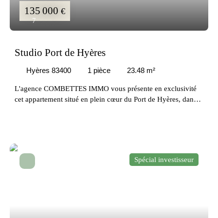
135 000
€
7
Studio Port de Hyères
Hyères 83400
1
pièce
23.48
m²
L'agence COMBETTES IMMO vous présente en exclusivité
cet appartement situé en plein cœur du Port de Hyères, dans
une résidence sécurisée et parfaitement entretenue avec
ascenseur, Découvrez ce studio de 23 m² idéalement agencé,
bénéficiant d’une exposition Sud-Est et d’une agréable vue
dégagée. Au 1er étage sur 4, l’appartement se compose d’une
entrée avec placard, d’une salle d’eau avec WC entièrement
Spécial investisseur
rénovée en 2023, d’un coin cuisine moderne rénové
également en 2023, d’un espace nuit optimisé ainsi que d’un
séjour lumineux ouvrant sur une belle loggia de 8,72 m².
Fonctionnel et très bien pensé, ce bien peut accueillir jusqu’à
4 personnes, ce qui en fait une excellente opportunité pour un
investissement locatif saisonnier ou un pied-à-terre au bord de