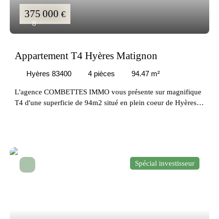
375 000
€
8
Appartement T4 Hyères Matignon
Hyères 83400
4
pièces
94.47
m²
L'agence COMBETTES IMMO vous présente sur magnifique
T4 d'une superficie de 94m2 situé en plein coeur de Hyères.
Cet appartement T4 traversant, se compose d'une entrée
donnant sur un grand salon séjour de 34m2 ouvert sur une
belle terrasse, une grande cuisine indépendante avec son
cellier ainsi que d'un deuxième balcon. Le coin nuit quant à
lui se compose de deux belles chambres avec placards dont
Spécial investisseur
une avec sa salle d'eau, une salle de bain indépendante et un
WC indépendant. L'appartement est vendu avec un garage au
sein de la copropriété en sous sol sécurisé et électrifié,
véritable plus en plein coeur de la ville. Belle superficie,
lumineux et à proximité immédiate de la place Clemenceau et