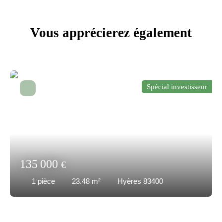
Vous apprécierez
également
Spécial investisseur
135 000
€
1
pièce
23.48
m²
Hyères 83400