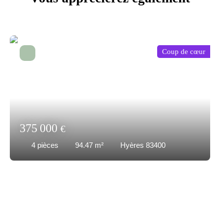
Coup de cœur
375 000
€
4
pièces
94.47
m²
Hyères 83400